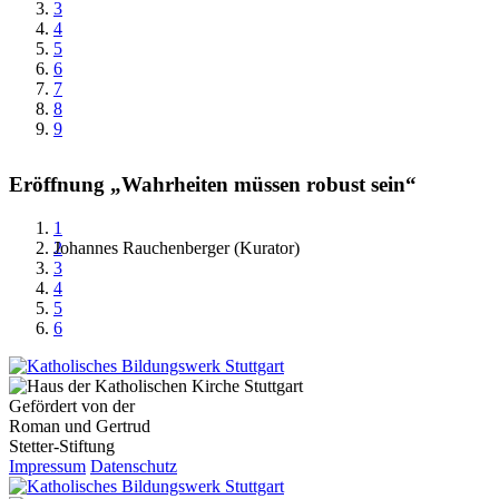
3
4
5
6
7
8
9
Eröffnung „Wahrheiten müssen robust sein“
1
Johannes Rauchenberger (Kurator)
2
3
4
5
6
Gefördert von der
Roman und Gertrud
Stetter-Stiftung
Impressum
Datenschutz