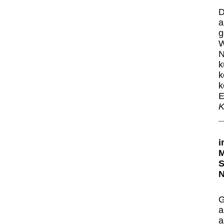
D
a
g
W
N
k
k
k
E
K
_
i
M
S
N
G
a
a