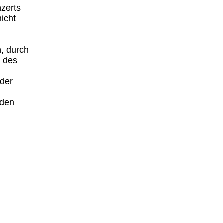
nzerts
icht
n, durch
t des
 der
 den