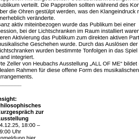
ublikum verteilt. Die Papprollen sollten während des Ko
ber die Ohren gestülpt werden, was den Klangeindruck n
nerheblich veränderte.
anz aktiv miteinbezogen wurde das Publikum bei einer
ession, bei der Lichtschranken im Raum installiert ware
eren Aktivierung das Publikum zum direkten aktiven Par
usikalische Geschehen wurde. Durch das Auslösen der
ichtschranken wurden bestimmte Tonfolgen in das Spiel
and integriert.
te Zeller von Heubachs Ausstellung „ALL OF ME“ bildet
dealen Rahmen für diese offene Form des musikalischen
rrangements.
_______
nsight:
hilosophisches
urzgespräch zur
usstellung
4.12.25, 18:00 –
9:00 Uhr
nmeldung
hier