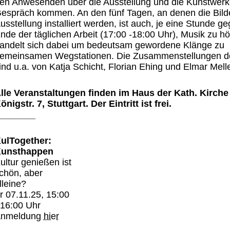
en Anwesenden über die Ausstellung und die Kunstwerk
espräch kommen. An den fünf Tagen, an denen die Bild
usstellung installiert werden, ist auch, je eine Stunde g
nde der täglichen Arbeit (17:00 -18:00 Uhr), Musik zu h
andelt sich dabei um bedeutsam gewordene Klänge zu
emeinsamen Wegstationen. Die Zusammenstellungen der
ind u.a. von Katja Schicht, Florian Ehing und Elmar Melle
lle Veranstaltungen finden im Haus der Kath. Kirche 
önigstr. 7, Stuttgart. Der Eintritt ist frei.
_______
ulTogether:
unsthappen
ultur genießen ist
chön, aber
lleine?
r 07.11.25, 15:00
 16:00 Uhr
nmeldung
hier