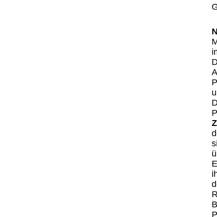
G
N
M
i
D
A
P
u
D
P
Z
d
s
ü
E
i
d
R
B
P