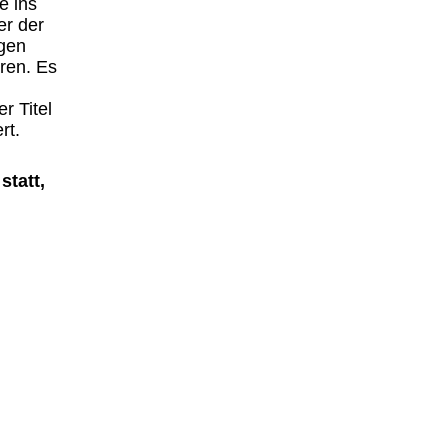
e ins
er der
egen
ören. Es
 Titel
rt.
statt,