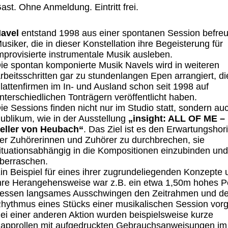
ast. Ohne Anmeldung. Eintritt frei.
avel
entstand 1998 aus einer spontanen Session befre
usiker, die in dieser Konstellation ihre Begeisterung für
mprovisierte instrumentale Musik ausleben.
ie spontan komponierte Musik Navels wird in weiteren
rbeitsschritten gar zu stundenlangen Epen arrangiert, di
lattenfirmen im In- und Ausland schon seit 1998 auf
nterschiedlichen Tonträgern veröffentlicht haben.
ie Sessions finden nicht nur im Studio statt, sondern au
ublikum, wie in der Ausstellung
„insight:
ALL
OF ME – 
eller von Heubach“
. Das Ziel ist es den Erwartungshor
er Zuhörerinnen und Zuhörer zu durchbrechen, sie
ituationsabhängig in die Kompositionen einzubinden und
berraschen.
in Beispiel für eines ihrer zugrundeliegenden Konzepte 
hre Herangehensweise war z.B. ein etwa 1,50m hohes P
essen langsames Ausschwingen den Zeitrahmen und d
hythmus eines Stücks einer musikalischen Session vor
ei einer anderen Aktion wurden beispielsweise kurze
approllen mit aufgedruckten Gebrauchsanweisungen im