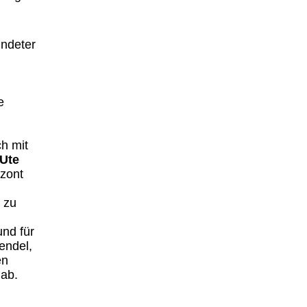
undeter
e
ch mit
Ute
izont
 zu
und für
endel,
en
gab.