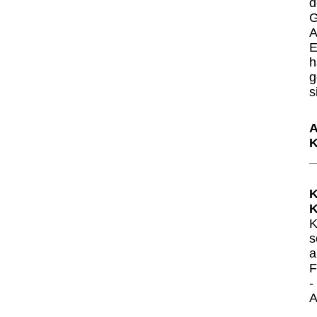
d
G
A
E
h
g
s
A
K
_
K
K
K
s
a
F
-
A