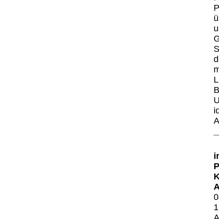
P
ü
u
G
S
d
m
L
B
U
i
A
_
i
P
K
A
0
1
A