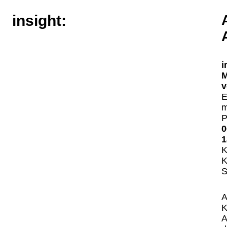
insight:
i
M
v
E
m
P
0
1
K
K
S
A
K
A