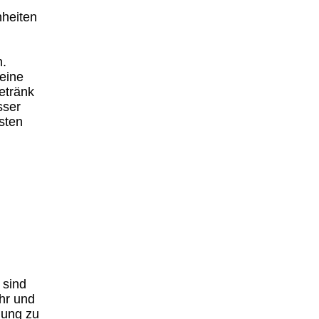
nheiten
n.
 eine
etränk
sser
sten
 sind
hr und
lung zu