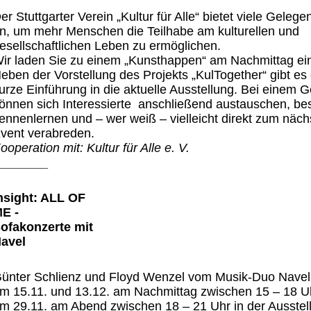
er Stuttgarter Verein „Kultur für Alle“ bietet viele Gelege
n, um mehr Menschen die Teilhabe am kulturellen und
esellschaftlichen Leben zu ermöglichen.
ir laden Sie zu einem „Kunsthappen“ am Nachmittag ei
eben der Vorstellung des Projekts „KulTogether“ gibt es
urze Einführung in die aktuelle Ausstellung. Bei einem G
önnen sich Interessierte anschließend austauschen, be
ennenlernen und – wer weiß – vielleicht direkt zum näch
vent verabreden.
ooperation mit: Kultur für Alle e. V.
_______
nsight: ALL OF
E -
ofakonzerte mit
avel
ünter Schlienz und Floyd Wenzel vom Musik-Duo Navel
m 15.11. und 13.12. am Nachmittag zwischen 15 – 18 U
m 29.11. am Abend zwischen 18 – 21 Uhr in der Ausstel