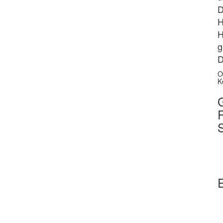
D
H
H
g
D
O
K
G
S
E