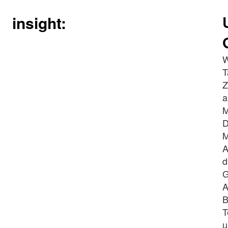
insight:
W
T
Z
a
M
D
M
A
d
G
A
B
T
u