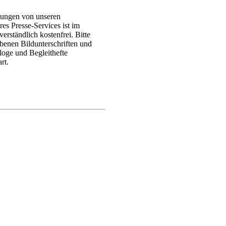
ldungen von unseren
es Presse-Services ist im
erständlich kostenfrei. Bitte
benen Bildunterschriften und
oge und Begleithefte
rt.